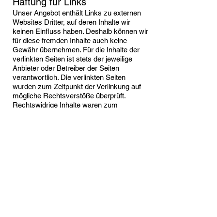
Haftung für Links
Unser Angebot enthält Links zu externen
Websites Dritter, auf deren Inhalte wir
keinen Einfluss haben. Deshalb können wir
für diese fremden Inhalte auch keine
Gewähr übernehmen. Für die Inhalte der
verlinkten Seiten ist stets der jeweilige
Anbieter oder Betreiber der Seiten
verantwortlich. Die verlinkten Seiten
wurden zum Zeitpunkt der Verlinkung auf
mögliche Rechtsverstöße überprüft.
Rechtswidrige Inhalte waren zum
Zeitpunkt der Verlinkung nicht erkennbar.
Eine permanente inhaltliche Kontrolle der
verlinkten Seiten ist jedoch ohne konkrete
Anhaltspunkte einer Rechtsverletzung
nicht zumutbar. Bei Bekanntwerden von
Rechtsverletzungen werden wir derartige
Links umgehend entfernen.
Urheberrecht
Die durch die Seitenbetreiber erstellten
Inhalte und Werke auf diesen Seiten